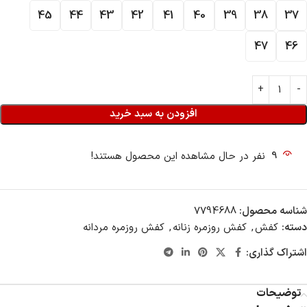
45
44
43
42
41
40
39
38
37
47
46
افزودن به سبد خرید
9
نفر در حال مشاهده این محصول هستند!
شناسه محصول:
7794688
دسته:
کفش
,
کفش روزمره زنانه
,
کفش روزمره مردانه
اشتراک گذاری:
توضیحات