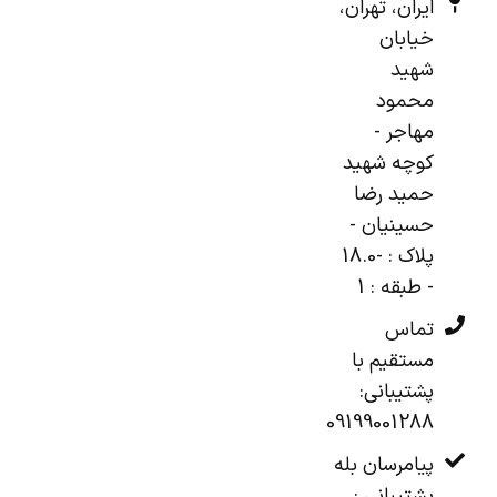
ایران، تهران،
خیابان
شهید
محمود
مهاجر -
کوچه شهید
حمید رضا
حسینیان -
پلاک : -18.0
- طبقه : 1
تماس
مستقیم با
پشتیبانی:
09199001288
پیامرسان بله
پشتیبانی :