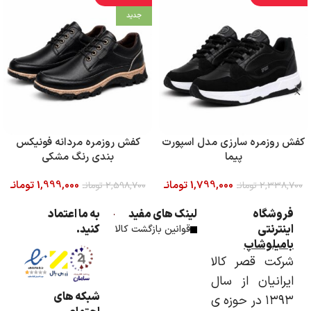
جدید
کفش روزمره سارزی مدل اسپورت
کفش روزمره مردانه فونیکس
پیما
بندی رنگ مشکی
1,799,000
تومانـ
1,999,000
تومانـ
2,338,700
تومانـ
2,598,700
تومانـ
فروشگاه
لینک های مفید
به ما اعتماد
اینترنتی
کنید.
قوانین بازگشت کالا
بامیلوشاپ
شرکت قصر کالا
ایرانیان از سال
شبکه های
۱۳۹۳ در حوزه ی