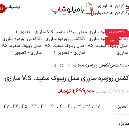
رد کردن به ناوبری
پشتیبانی
رد کردن به محتوای اصلی
23% تخفیف
ویژه
خانه
کفش
کفش روزمره مردانه
کفش روزمره سارزی مدل ریبوک سفید. V.S سارزی
1,699,000
تومانـ
2,208,700
تومانـ
سایز
47
,
46
,
45
,
44
,
43
,
42
,
41
,
40
,
39
,
38
,
37
سایز