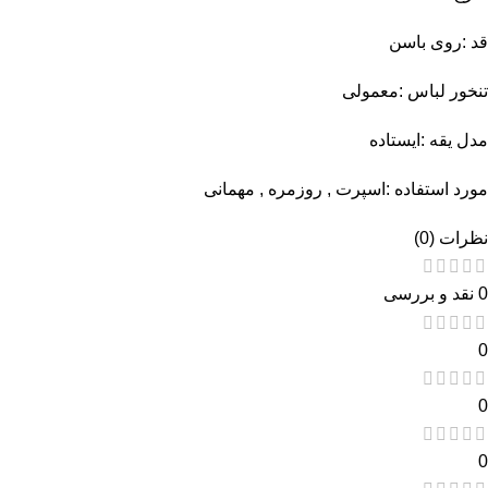
قد :روی باسن
تنخور لباس :معمولی
مدل یقه :ایستاده
مورد استفاده :اسپرت , روزمره , مهمانی
نظرات (0)
0 نقد و بررسی
0
0
0