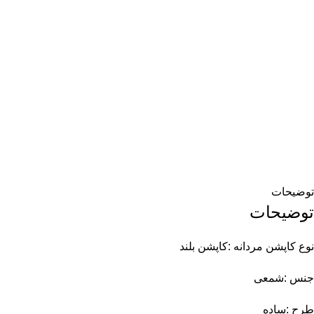
توضیحات
توضیحات
نوع کاپشن مردانه :کاپشن بلند
جنس :شمعی
طرح :ساده